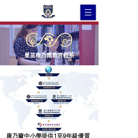
星苗康乃薾教育體系
康乃薾中小學提供1至9年級優質