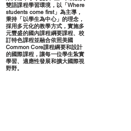
雙語課程學習環境，以「Where
students come first」為主導，
秉持「以學生為中心」的理念，
採用多元化的教學方式，實施多
元豐盛的國內課程綱要課程、校
訂特色課程並融合依照美國
Common Core課程綱要和設計
的國際課程，讓每一位學生紮實
學習、適應性發展和擴大國際視
野野。
地址
302353新竹縣竹北市六家一路二段115號
電話
:
886-3-6589188