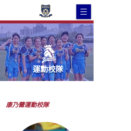
運動校隊
​康乃薾運動校隊